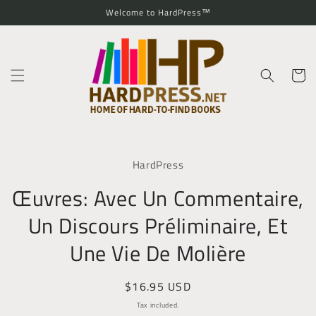
Skip to
Welcome to HardPress™
content
Cart
Skip to
product
HardPress
information
Œuvres: Avec Un Commentaire,
Un Discours Préliminaire, Et
Une Vie De Molière
Regular
$16.95 USD
price
Tax included.